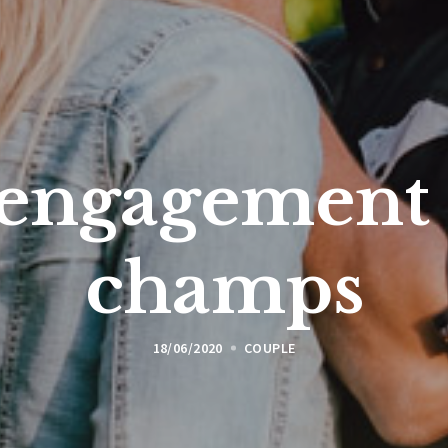
engagement 
champs
18/06/2020
COUPLE