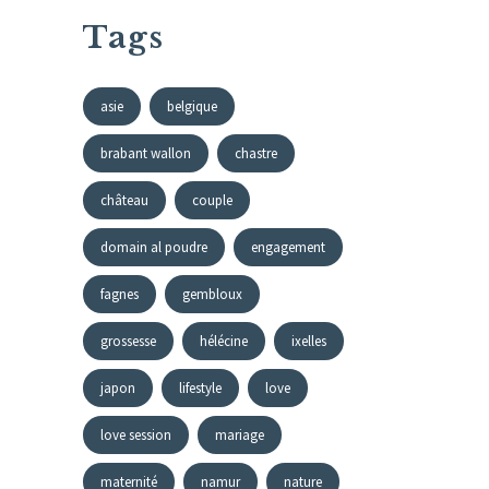
Tags
asie
belgique
brabant wallon
chastre
château
couple
domain al poudre
engagement
fagnes
gembloux
grossesse
hélécine
ixelles
japon
lifestyle
love
love session
mariage
maternité
namur
nature